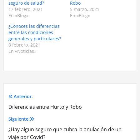
seguro de salud?
Robo
17 febrero, 2021
5 marzo, 2021
En «Blog»
En «Blog»
¿Conoces las diferencias
entre las condiciones
generales y particulares?
8 febrero, 2021
En «Noticias»
Anterior:
Navegación
Diferencias entre Hurto y Robo
de
Siguiente:
entradas
¿Hay algun seguro que cubra la anulación de un
viaje por Covid?